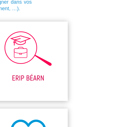
gner dans vos
ment, …).
ERIP BÉARN