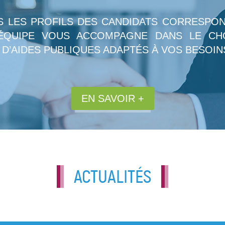
S LES PROFILS DES CANDIDATS CORRESP
ÉQUIPE VOUS ACCOMPAGNE DANS LE CH
 D’AIDES PUBLIQUES ADAPTÉS À VOS BESOIN
EN SAVOIR +
ACTUALITÉS